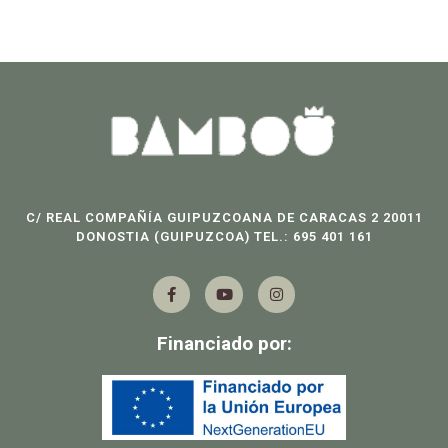
C/ REAL COMPAÑÍA GUIPUZCOANA DE CARACAS 2 20011
DONOSTIA (GUIPUZCOA) TEL.: 695 401 161
F
Y
I
a
o
n
c
u
s
e
t
t
b
u
a
Financiado por:
o
b
g
o
e
r
k
a
-
m
f