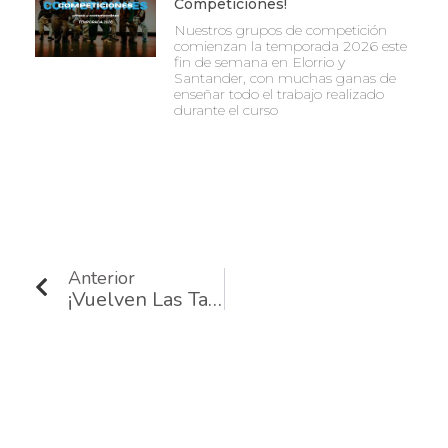
Competiciones!
Nuestros grupos de competición
comienzan la temporada 2026 este
fin de semana en Elorrio y
Santander, con muchas ganas de
enseñar todo el trabajo realizado
durante el curso
Ant
Anterior
¡Vuelven Las Tardes De Baile De Verano! ☀️👟