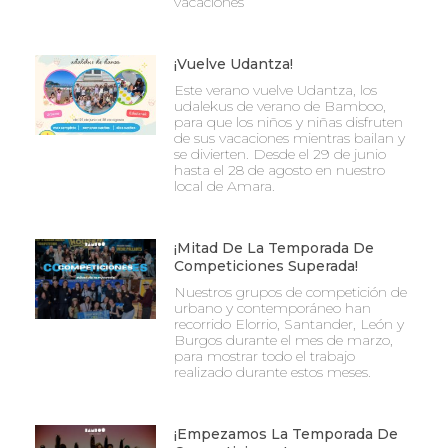
vacaciones
¡Vuelve Udantza!
Este verano vuelve Udantza, los
udalekus de verano de Bamboo,
para que los niños y niñas disfruten
de sus vacaciones mientras bailan y
se divierten. Desde el 29 de junio
hasta el 28 de agosto en nuestro
local de Amara.
¡Mitad De La Temporada De
Competiciones Superada!
Nuestros grupos de competición de
urbano y contemporáneo han
recorrido Elorrio, Santander, León y
Burgos durante el mes de marzo,
para mostrar todo el trabajo
realizado durante estos meses.
¡Empezamos La Temporada De