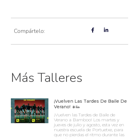
Compártelo:
Más Talleres
¡Vuelven Las Tardes De Baile De
Verano! ☀️👟
¡Vuelven las Tardes de Baile de
Verano a Bamboo! Los martes y
jueves de julio y agosto, esta vez en
nuestra escuela de Portuetxe, para
que no pierdas el ritmo durante las