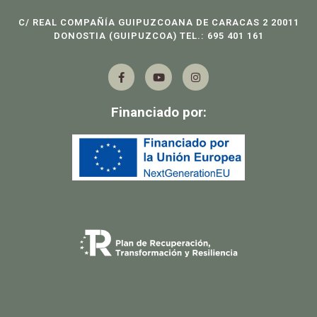
C/ REAL COMPAÑÍA GUIPUZCOANA DE CARACAS 2 20011
DONOSTIA (GUIPUZCOA) TEL.: 695 401 161
F
Y
I
a
o
n
c
u
s
e
t
t
b
u
a
Financiado por:
o
b
g
o
e
r
k
a
-
m
f